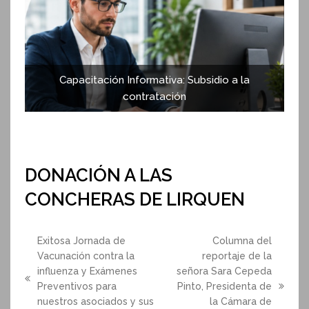
Capacitación Informativa: Subsidio a la
contratación
DONACIÓN A LAS
CONCHERAS DE LIRQUEN
Exitosa Jornada de
Columna del
Vacunación contra la
reportaje de la
influenza y Exámenes
señora Sara Cepeda
previous
Preventivos para
Pinto, Presidenta de
next
post:
nuestros asociados y sus
la Cámara de
post: